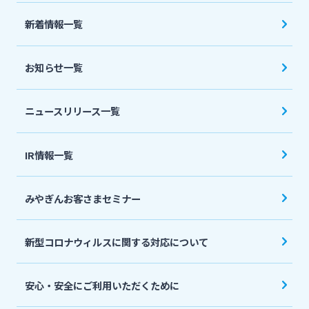
法人・個人事業主のお客さま
新着情報一覧
株主・投資家の皆さま
お知らせ一覧
宮崎銀行について
ニュースリリース一覧
ニュースリリース一覧
IR情報一覧
みやぎんお客さまセミナー
採用情報
新型コロナウィルスに関する対応について
お問い合わせ先一覧
安心・安全にご利用いただくために