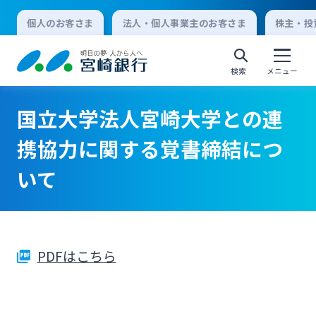
個人のお客さま
法人・個人事業主のお客さま
株主・投
検索
メニュー
国立大学法人宮崎大学との連
個人向けインターネットバンキング
携協力に関する覚書締結につ
いて
ログオン
法人向けインターネットバンキング
PDFはこちら
ログオン