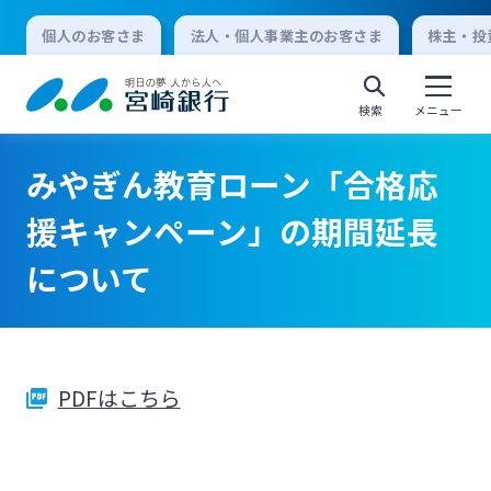
個人のお客さま
法人・個人事業主のお客さま
株主・投
検索
メニュー
みやぎん教育ローン「合格応
個人向けインターネットバンキング
援キャンペーン」の期間延長
について
ログオン
法人向けインターネットバンキング
PDFはこちら
ログオン