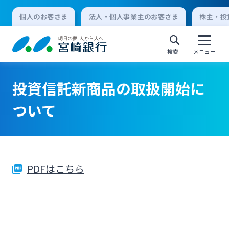
個人のお客さま
法人・個人事業主のお客さま
株主・投
検索
メニュー
投資信託新商品の取扱開始に
個人向けインターネットバンキング
ついて
ログオン
PDFはこちら
法人向けインターネットバンキング
ログオン