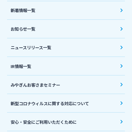
法人・個人事業主のお客さま
新着情報一覧
株主・投資家の皆さま
お知らせ一覧
宮崎銀行について
ニュースリリース一覧
ニュースリリース一覧
IR情報一覧
みやぎんお客さまセミナー
採用情報
新型コロナウィルスに関する対応について
お問い合わせ先一覧
安心・安全にご利用いただくために