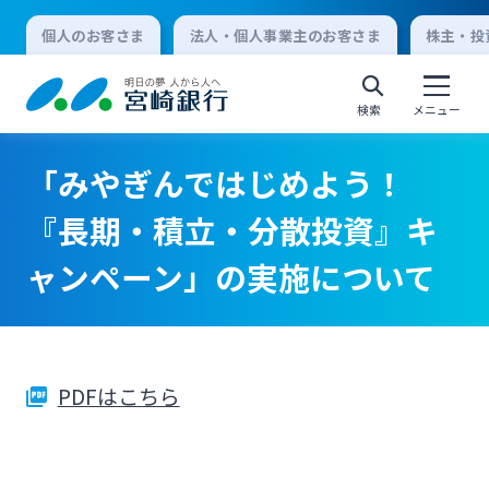
個人のお客さま
法人・個人事業主のお客さま
株主・投
検索
メニュー
「みやぎんではじめよう！
個人向けインターネットバンキング
『長期・積立・分散投資』キ
ャンペーン」の実施について
ログオン
法人向けインターネットバンキング
PDFはこちら
ログオン