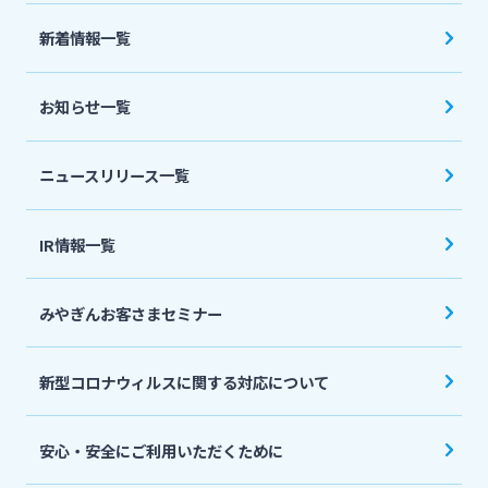
法人・個人事業主のお客さま
新着情報一覧
株主・投資家の皆さま
お知らせ一覧
宮崎銀行について
ニュースリリース一覧
ニュースリリース一覧
IR情報一覧
みやぎんお客さまセミナー
採用情報
新型コロナウィルスに関する対応について
お問い合わせ先一覧
安心・安全にご利用いただくために