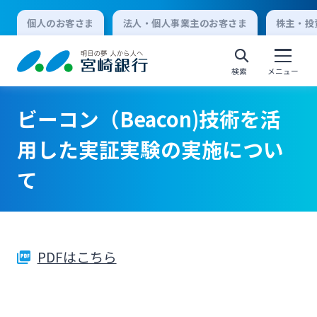
個人のお客さま
法人・個人事業主のお客さま
株主・投
検索
メニュー
ビーコン（Beacon)技術を活
個人向けインターネットバンキング
用した実証実験の実施につい
て
ログオン
法人向けインターネットバンキング
PDFはこちら
ログオン