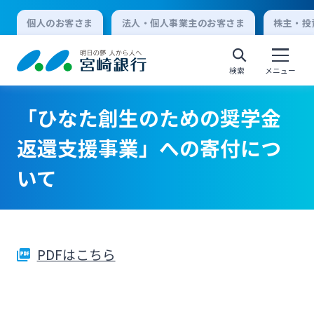
個人のお客さま
法人・個人事業主のお客さま
株主・投
検索
メニュー
「ひなた創生のための奨学金
個人向けインターネットバンキング
返還支援事業」への寄付につ
いて
ログオン
法人向けインターネットバンキング
PDFはこちら
ログオン