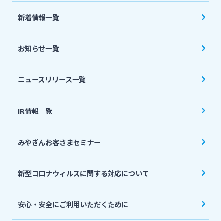
法人・個人事業主のお客さま
新着情報一覧
株主・投資家の皆さま
お知らせ一覧
宮崎銀行について
ニュースリリース一覧
ニュースリリース一覧
IR情報一覧
みやぎんお客さまセミナー
採用情報
新型コロナウィルスに関する対応について
お問い合わせ先一覧
安心・安全にご利用いただくために