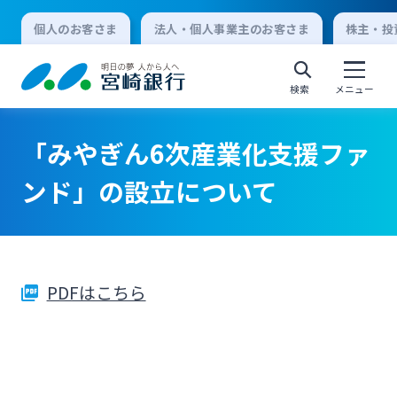
個人のお客さま
法人・個人事業主のお客さま
株主・投
検索
メニュー
「みやぎん6次産業化支援ファ
個人向けインターネットバンキング
ンド」の設立について
ログオン
PDFはこちら
法人向けインターネットバンキング
ログオン