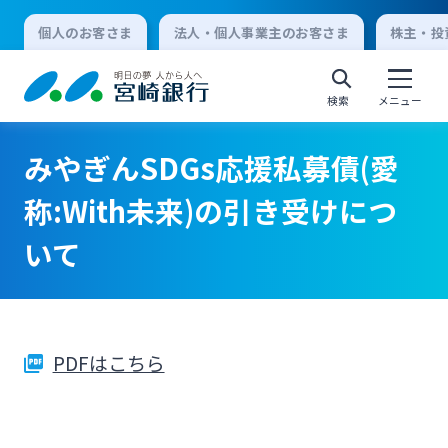
個人のお客さま
法人・個人事業主のお客さま
株主・投
検索
メニュー
みやぎんSDGs応援私募債(愛
個人向けインターネットバンキング
称:With未来)の引き受けにつ
いて
ログオン
法人向けインターネットバンキング
PDFはこちら
ログオン