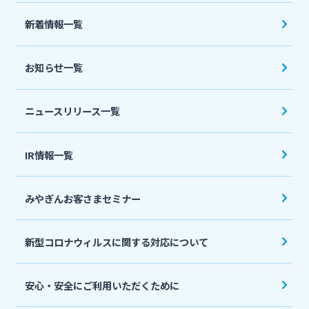
法人・個人事業主のお客さま
新着情報一覧
株主・投資家の皆さま
お知らせ一覧
宮崎銀行について
ニュースリリース一覧
ニュースリリース一覧
IR情報一覧
みやぎんお客さまセミナー
採用情報
新型コロナウィルスに関する対応について
お問い合わせ先一覧
安心・安全にご利用いただくために