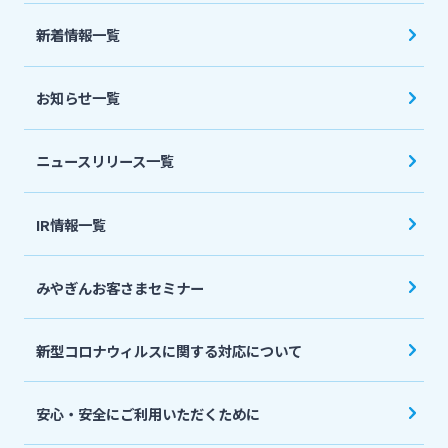
法人・個人事業主のお客さま
新着情報一覧
株主・投資家の皆さま
お知らせ一覧
宮崎銀行について
ニュースリリース一覧
ニュースリリース一覧
IR情報一覧
みやぎんお客さまセミナー
採用情報
新型コロナウィルスに関する対応について
お問い合わせ先一覧
安心・安全にご利用いただくために