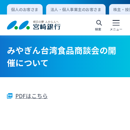
個人のお客さま
法人・個人事業主のお客さま
株主・投
検索
メニュー
みやぎん台湾食品商談会の開
個人向けインターネットバンキング
催について
ログオン
PDFはこちら
法人向けインターネットバンキング
ログオン