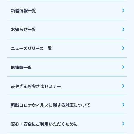
法人・個人事業主のお客さま
新着情報一覧
株主・投資家の皆さま
お知らせ一覧
宮崎銀行について
ニュースリリース一覧
ニュースリリース一覧
IR情報一覧
みやぎんお客さまセミナー
採用情報
新型コロナウィルスに関する対応について
お問い合わせ先一覧
安心・安全にご利用いただくために