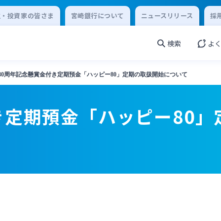
主・投資家の皆さま
宮崎銀行について
ニュースリリース
採
検索
よ
80周年記念懸賞金付き定期預金「ハッピー80」定期の取扱開始について
き定期預金「ハッピー80