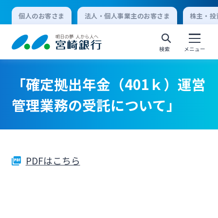
個人のお客さま
法人・個人事業主のお客さま
株主・投
検索
メニュー
「確定拠出年金（401ｋ）運営
個人向けインターネットバンキング
管理業務の受託について」
ログオン
PDFはこちら
法人向けインターネットバンキング
ログオン