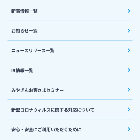
法人・個人事業主のお客さま
新着情報一覧
株主・投資家の皆さま
お知らせ一覧
宮崎銀行について
ニュースリリース一覧
ニュースリリース一覧
IR情報一覧
みやぎんお客さまセミナー
採用情報
新型コロナウィルスに関する対応について
お問い合わせ先一覧
安心・安全にご利用いただくために