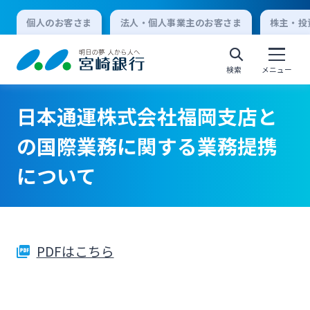
個人のお客さま
法人・個人事業主のお客さま
株主・投
検索
メニュー
日本通運株式会社福岡支店と
個人向けインターネットバンキング
の国際業務に関する業務提携
について
ログオン
法人向けインターネットバンキング
PDFはこちら
ログオン