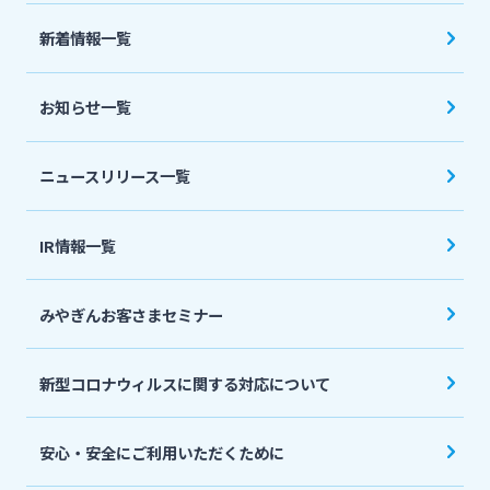
法人・個人事業主のお客さま
新着情報一覧
株主・投資家の皆さま
お知らせ一覧
宮崎銀行について
ニュースリリース一覧
ニュースリリース一覧
IR情報一覧
みやぎんお客さまセミナー
採用情報
新型コロナウィルスに関する対応について
お問い合わせ先一覧
安心・安全にご利用いただくために