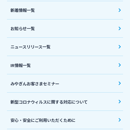
法人・個人事業主のお客さま
新着情報一覧
株主・投資家の皆さま
お知らせ一覧
宮崎銀行について
ニュースリリース一覧
ニュースリリース一覧
IR情報一覧
みやぎんお客さまセミナー
採用情報
新型コロナウィルスに関する対応について
お問い合わせ先一覧
安心・安全にご利用いただくために