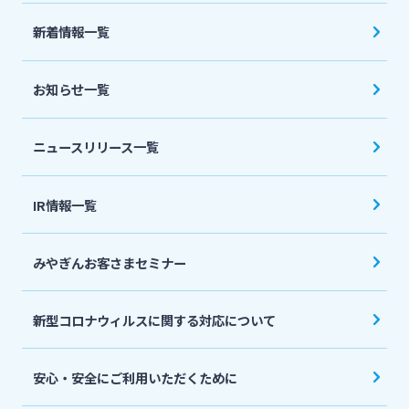
法人・個人事業主のお客さま
新着情報一覧
株主・投資家の皆さま
お知らせ一覧
宮崎銀行について
ニュースリリース一覧
ニュースリリース一覧
IR情報一覧
みやぎんお客さまセミナー
採用情報
新型コロナウィルスに関する対応について
お問い合わせ先一覧
安心・安全にご利用いただくために