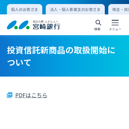
個人のお客さま
法人・個人事業主のお客さま
株主・投
検索
メニュー
投資信託新商品の取扱開始に
個人向けインターネットバンキング
ついて
ログオン
PDFはこちら
法人向けインターネットバンキング
ログオン