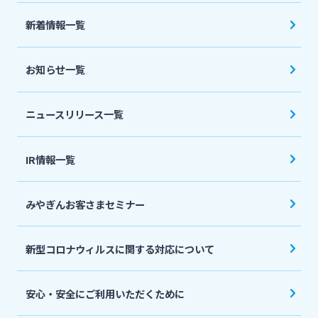
法人・個人事業主のお客さま
新着情報一覧
株主・投資家の皆さま
お知らせ一覧
宮崎銀行について
ニュースリリース一覧
ニュースリリース一覧
IR情報一覧
みやぎんお客さまセミナー
採用情報
新型コロナウィルスに関する対応について
お問い合わせ先一覧
安心・安全にご利用いただくために