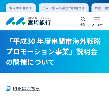
個人のお客さま
法人・個人事業主のお客さま
株主・投
検索
メニュー
「平成30 年度串間市海外戦略
個人向けインターネットバンキング
プロモーション事業」説明会
の開催について
ログオン
法人向けインターネットバンキング
PDFはこちら
ログオン