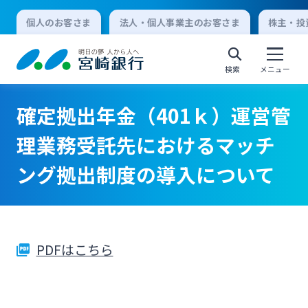
個人のお客さま
法人・個人事業主のお客さま
株主・投
検索
メニュー
確定拠出年金（401ｋ）運営管
個人向けインターネットバンキング
理業務受託先におけるマッチ
ング拠出制度の導入について
ログオン
法人向けインターネットバンキング
PDFはこちら
ログオン