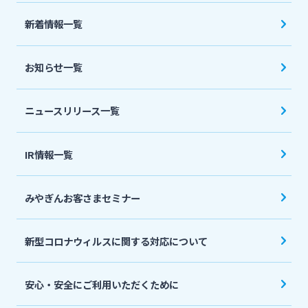
法人・個人事業主のお客さま
新着情報一覧
株主・投資家の皆さま
お知らせ一覧
宮崎銀行について
ニュースリリース一覧
ニュースリリース一覧
IR情報一覧
みやぎんお客さまセミナー
採用情報
新型コロナウィルスに関する対応について
お問い合わせ先一覧
安心・安全にご利用いただくために