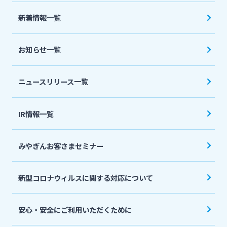
法人・個人事業主のお客さま
新着情報一覧
株主・投資家の皆さま
お知らせ一覧
宮崎銀行について
ニュースリリース一覧
ニュースリリース一覧
IR情報一覧
みやぎんお客さまセミナー
採用情報
新型コロナウィルスに関する対応について
お問い合わせ先一覧
安心・安全にご利用いただくために