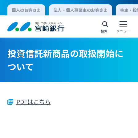
個人のお客さま
法人・個人事業主のお客さま
株主・投
検索
メニュー
投資信託新商品の取扱開始に
個人向けインターネットバンキング
ついて
ログオン
PDFはこちら
法人向けインターネットバンキング
ログオン