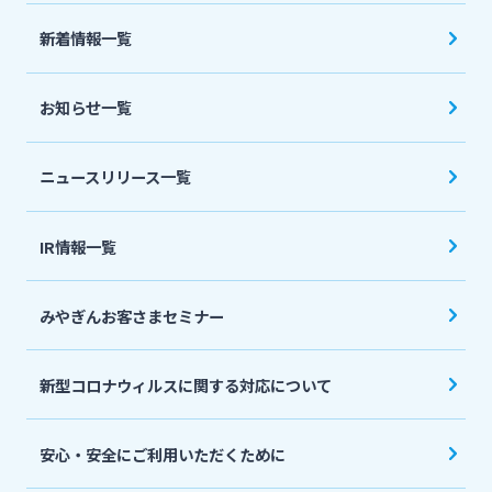
法人・個人事業主のお客さま
新着情報一覧
株主・投資家の皆さま
お知らせ一覧
宮崎銀行について
ニュースリリース一覧
ニュースリリース一覧
IR情報一覧
みやぎんお客さまセミナー
採用情報
新型コロナウィルスに関する対応について
お問い合わせ先一覧
安心・安全にご利用いただくために