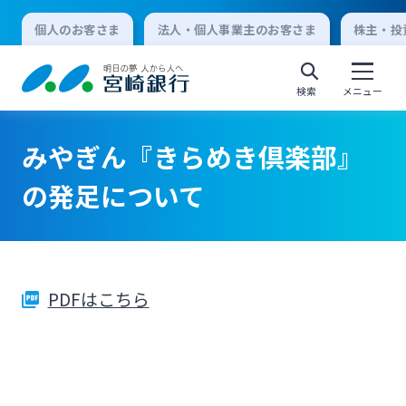
個人のお客さま
法人・個人事業主のお客さま
株主・投
検索
メニュー
みやぎん『きらめき倶楽部』
個人向けインターネットバンキング
の発足について
ログオン
PDFはこちら
法人向けインターネットバンキング
ログオン