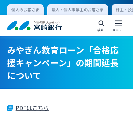
個人のお客さま
法人・個人事業主のお客さま
株主・投
検索
メニュー
みやぎん教育ローン「合格応
個人向けインターネットバンキング
援キャンペーン」の期間延長
について
ログオン
法人向けインターネットバンキング
PDFはこちら
ログオン