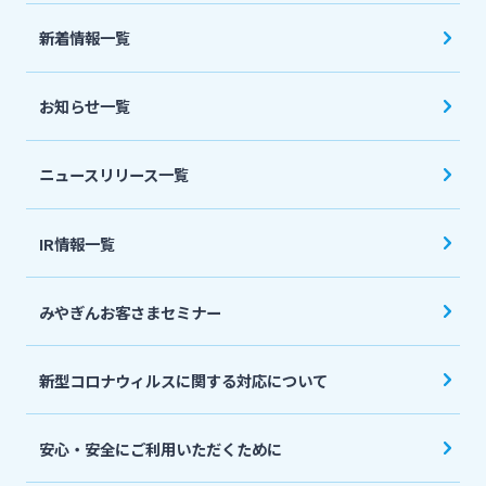
法人・個人事業主のお客さま
新着情報一覧
株主・投資家の皆さま
お知らせ一覧
宮崎銀行について
ニュースリリース一覧
ニュースリリース一覧
IR情報一覧
みやぎんお客さまセミナー
採用情報
新型コロナウィルスに関する対応について
お問い合わせ先一覧
安心・安全にご利用いただくために