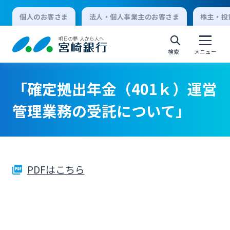
個人のお客さま
法人・個人事業主のお客さま
株主・投
検索
メニュー
「確定拠出年金（401ｋ）運営
個人向けインターネットバンキング
管理業務の受託について」
ログオン
PDFはこちら
法人向けインターネットバンキング
ログオン