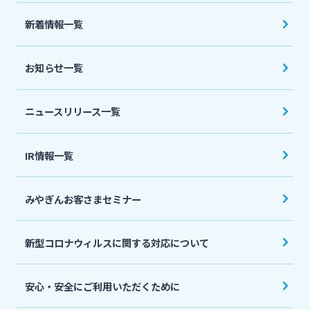
法人・個人事業主のお客さま
新着情報一覧
株主・投資家の皆さま
お知らせ一覧
宮崎銀行について
ニュースリリース一覧
ニュースリリース一覧
IR情報一覧
みやぎんお客さまセミナー
採用情報
新型コロナウィルスに関する対応について
お問い合わせ先一覧
安心・安全にご利用いただくために