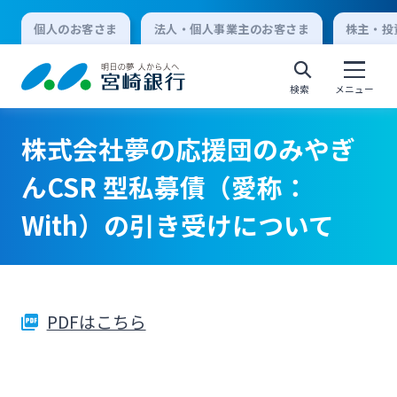
個人のお客さま
法人・個人事業主のお客さま
株主・投
検索
メニュー
株式会社夢の応援団のみやぎ
個人向けインターネットバンキング
んCSR 型私募債（愛称：
With）の引き受けについて
ログオン
法人向けインターネットバンキング
PDFはこちら
ログオン