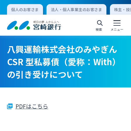
個人のお客さま
法人・個人事業主のお客さま
株主・投
検索
メニュー
八興運輸株式会社のみやぎん
個人向けインターネットバンキング
CSR 型私募債（愛称：With）
の引き受けについて
ログオン
法人向けインターネットバンキング
PDFはこちら
ログオン