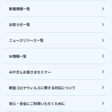
法人・個人事業主のお客さま
新着情報一覧
株主・投資家の皆さま
お知らせ一覧
宮崎銀行について
ニュースリリース一覧
ニュースリリース一覧
IR情報一覧
みやぎんお客さまセミナー
採用情報
新型コロナウィルスに関する対応について
お問い合わせ先一覧
安心・安全にご利用いただくために