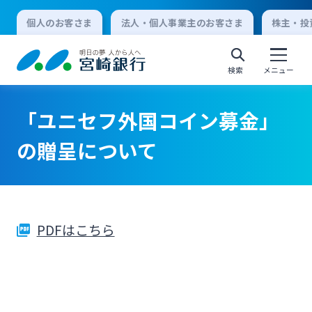
個人のお客さま
法人・個人事業主のお客さま
株主・投
検索
メニュー
「ユニセフ外国コイン募金」
個人向けインターネットバンキング
の贈呈について
ログオン
PDFはこちら
法人向けインターネットバンキング
ログオン