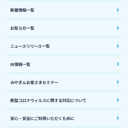
法人・個人事業主のお客さま
新着情報一覧
株主・投資家の皆さま
お知らせ一覧
宮崎銀行について
ニュースリリース一覧
ニュースリリース一覧
IR情報一覧
みやぎんお客さまセミナー
採用情報
新型コロナウィルスに関する対応について
お問い合わせ先一覧
安心・安全にご利用いただくために