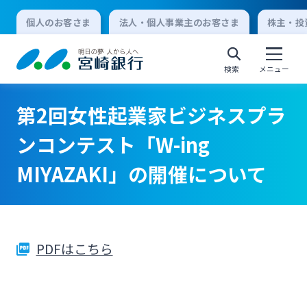
個人のお客さま
法人・個人事業主のお客さま
株主・投
検索
メニュー
第2回女性起業家ビジネスプラ
個人向けインターネットバンキング
ンコンテスト「W-ing
MIYAZAKI」の開催について
ログオン
法人向けインターネットバンキング
PDFはこちら
ログオン