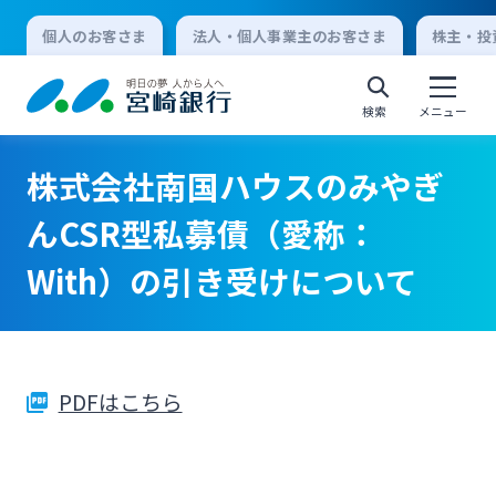
個人のお客さま
法人・個人事業主のお客さま
株主・投
検索
メニュー
株式会社南国ハウスのみやぎ
個人向けインターネットバンキング
んCSR型私募債（愛称：
With）の引き受けについて
ログオン
法人向けインターネットバンキング
PDFはこちら
ログオン