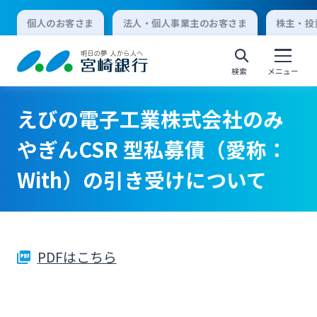
個人のお客さま
法人・個人事業主のお客さま
株主・投
検索
メニュー
えびの電子工業株式会社のみ
個人向けインターネットバンキング
やぎんCSR 型私募債（愛称：
With）の引き受けについて
ログオン
法人向けインターネットバンキング
PDFはこちら
ログオン