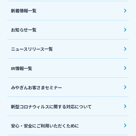
法人・個人事業主のお客さま
新着情報一覧
株主・投資家の皆さま
お知らせ一覧
宮崎銀行について
ニュースリリース一覧
ニュースリリース一覧
IR情報一覧
みやぎんお客さまセミナー
採用情報
新型コロナウィルスに関する対応について
お問い合わせ先一覧
安心・安全にご利用いただくために