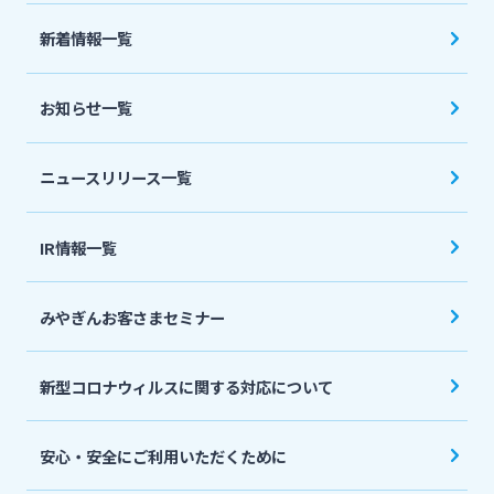
法人・個人事業主のお客さま
新着情報一覧
株主・投資家の皆さま
お知らせ一覧
宮崎銀行について
ニュースリリース一覧
ニュースリリース一覧
IR情報一覧
みやぎんお客さまセミナー
採用情報
新型コロナウィルスに関する対応について
お問い合わせ先一覧
安心・安全にご利用いただくために