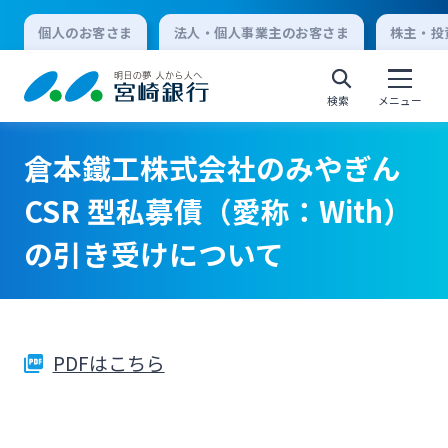
個人のお客さま
法人・個人事業主のお客さま
株主・投
検索
メニュー
倉本鐵工株式会社のみやぎん
個人向けインターネットバンキング
CSR 型私募債（愛称：With）
の引き受けについて
ログオン
法人向けインターネットバンキング
PDFはこちら
ログオン