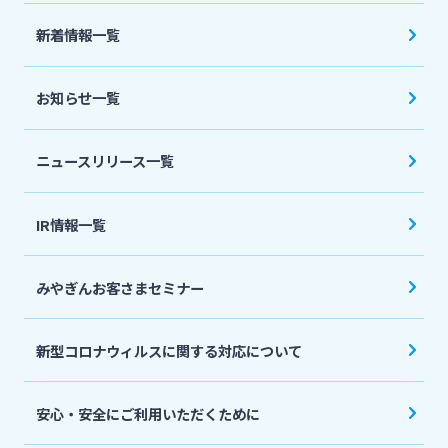
法人・個人事業主のお客さま
新着情報一覧
株主・投資家の皆さま
お知らせ一覧
宮崎銀行について
ニュースリリース一覧
ニュースリリース一覧
IR情報一覧
みやぎんお客さまセミナー
採用情報
新型コロナウィルスに関する対応について
お問い合わせ先一覧
安心・安全にご利用いただくために