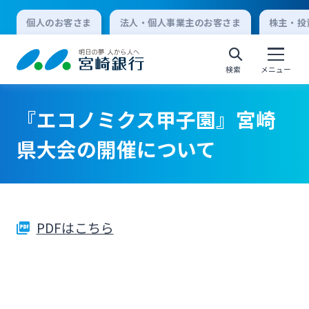
個人のお客さま
法人・個人事業主のお客さま
株主・投
検索
メニュー
『エコノミクス甲子園』宮崎
個人向けインターネットバンキング
県大会の開催について
ログオン
PDFはこちら
法人向けインターネットバンキング
ログオン