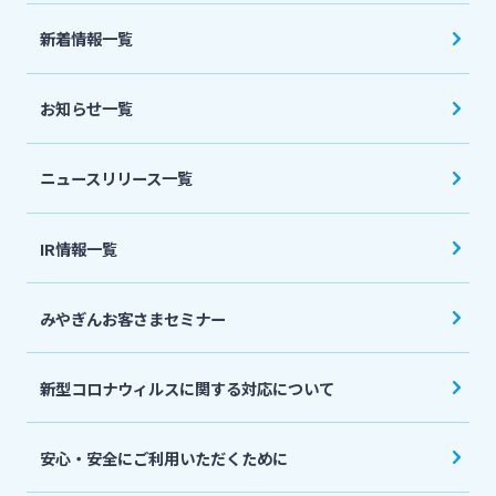
法人・個人事業主のお客さま
新着情報一覧
株主・投資家の皆さま
お知らせ一覧
宮崎銀行について
ニュースリリース一覧
ニュースリリース一覧
IR情報一覧
みやぎんお客さまセミナー
採用情報
新型コロナウィルスに関する対応について
お問い合わせ先一覧
安心・安全にご利用いただくために