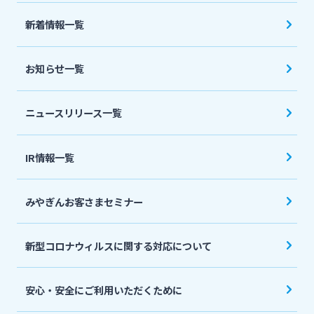
法人・個人事業主のお客さま
新着情報一覧
株主・投資家の皆さま
お知らせ一覧
宮崎銀行について
ニュースリリース一覧
ニュースリリース一覧
IR情報一覧
みやぎんお客さまセミナー
採用情報
新型コロナウィルスに関する対応について
お問い合わせ先一覧
安心・安全にご利用いただくために