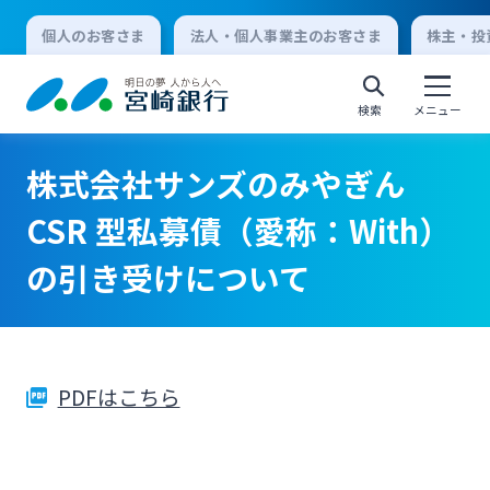
個人のお客さま
法人・個人事業主のお客さま
株主・投
検索
メニュー
株式会社サンズのみやぎん
個人向けインターネットバンキング
CSR 型私募債（愛称：With）
の引き受けについて
ログオン
法人向けインターネットバンキング
PDFはこちら
ログオン