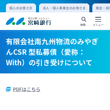
個人のお客さま
法人・個人事業主のお客さま
株主・投
検索
メニュー
有限会社南九州物流のみやぎ
個人向けインターネットバンキング
んCSR 型私募債（愛称：
With）の引き受けについて
ログオン
法人向けインターネットバンキング
PDFはこちら
ログオン