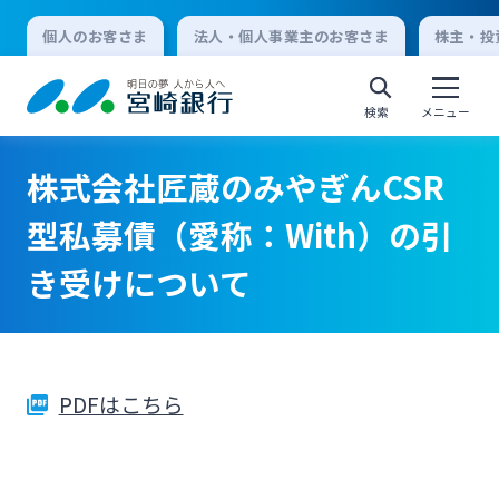
個人のお客さま
法人・個人事業主のお客さま
株主・投
検索
メニュー
株式会社匠蔵のみやぎんCSR
個人向けインターネットバンキング
型私募債（愛称：With）の引
き受けについて
ログオン
法人向けインターネットバンキング
PDFはこちら
ログオン