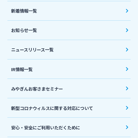
法人・個人事業主のお客さま
新着情報一覧
株主・投資家の皆さま
お知らせ一覧
宮崎銀行について
ニュースリリース一覧
ニュースリリース一覧
IR情報一覧
みやぎんお客さまセミナー
採用情報
新型コロナウィルスに関する対応について
お問い合わせ先一覧
安心・安全にご利用いただくために