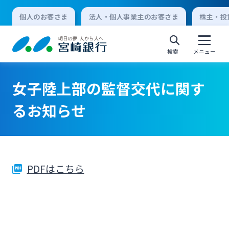
個人のお客さま
法人・個人事業主のお客さま
株主・投
検索
メニュー
女子陸上部の監督交代に関す
個人向けインターネットバンキング
るお知らせ
ログオン
PDFはこちら
法人向けインターネットバンキング
ログオン