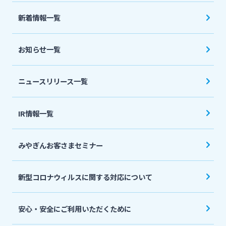
法人・個人事業主のお客さま
新着情報一覧
株主・投資家の皆さま
お知らせ一覧
宮崎銀行について
ニュースリリース一覧
ニュースリリース一覧
IR情報一覧
みやぎんお客さまセミナー
採用情報
新型コロナウィルスに関する対応について
お問い合わせ先一覧
安心・安全にご利用いただくために