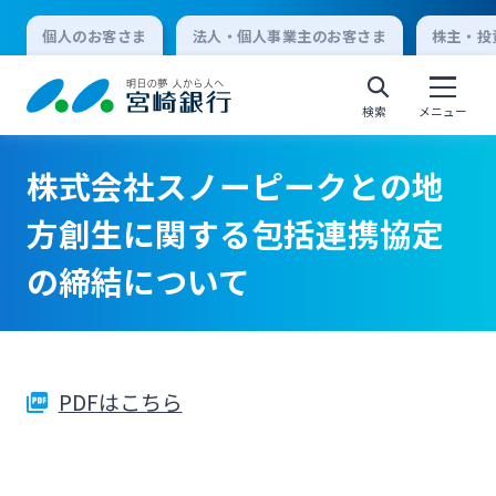
個人のお客さま
法人・個人事業主のお客さま
株主・投
検索
メニュー
株式会社スノーピークとの地
個人向けインターネットバンキング
方創生に関する包括連携協定
の締結について
ログオン
法人向けインターネットバンキング
PDFはこちら
ログオン