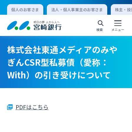
個人のお客さま
法人・個人事業主のお客さま
株主・投
検索
メニュー
株式会社東通メディアのみや
個人向けインターネットバンキング
ぎんCSR型私募債（愛称：
With）の引き受けについて
ログオン
法人向けインターネットバンキング
PDFはこちら
ログオン