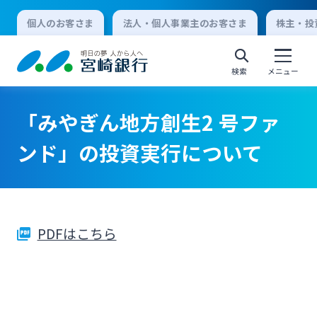
個人のお客さま
法人・個人事業主のお客さま
株主・投
検索
メニュー
「みやぎん地方創生2 号ファ
個人向けインターネットバンキング
ンド」の投資実行について
ログオン
PDFはこちら
法人向けインターネットバンキング
ログオン