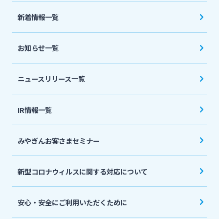
法人・個人事業主のお客さま
新着情報一覧
株主・投資家の皆さま
お知らせ一覧
宮崎銀行について
ニュースリリース一覧
ニュースリリース一覧
IR情報一覧
みやぎんお客さまセミナー
採用情報
新型コロナウィルスに関する対応について
お問い合わせ先一覧
安心・安全にご利用いただくために