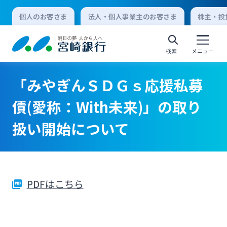
個人のお客さま
法人・個人事業主のお客さま
株主・投
検索
メニュー
「みやぎんＳＤＧｓ応援私募
個人向けインターネットバンキング
債(愛称：With未来)」の取り
扱い開始について
ログオン
法人向けインターネットバンキング
PDFはこちら
ログオン